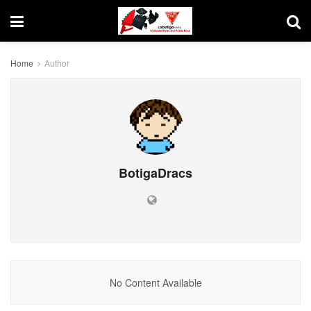
Home
Author
BotigaDracs
No Content Available