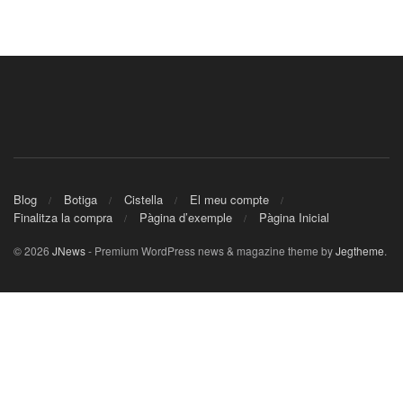
Blog
Botiga
Cistella
El meu compte
Finalitza la compra
Pàgina d’exemple
Pàgina Inicial
© 2026
JNews
- Premium WordPress news & magazine theme by
Jegtheme
.