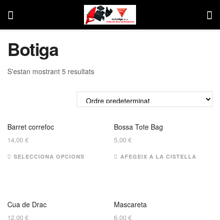
Botiga
S'estan mostrant 5 resultats
Barret correfoc
Bossa Tote Bag
14,00
€
5,00
€
SELECCIONA OPCIONS
AFEGEIX A LA CISTELLA
Cua de Drac
Mascareta
12,00
€
6,00
€